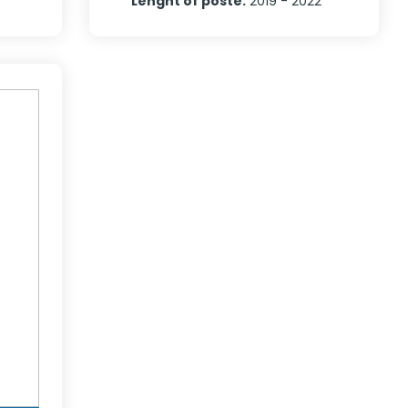
Lenght of poste
:
2019 - 2022