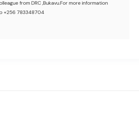
colleague from DRC ,Bukavu.For more information
pp +256 783348704