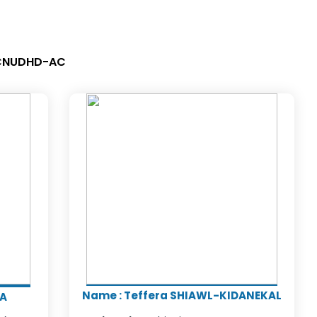
u CNUDHD-AC
Name
:
Teffera SHIAWL-KIDANEKAL
LA