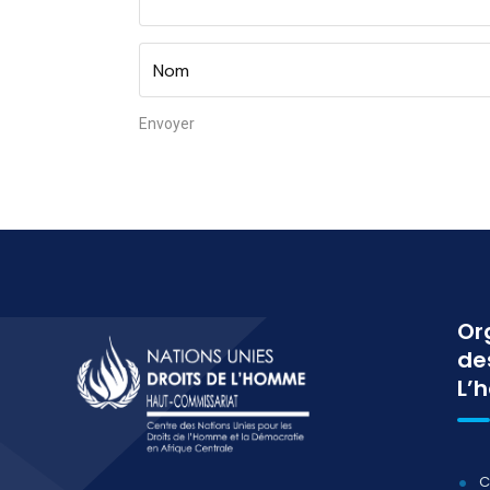
Or
de
L’
C