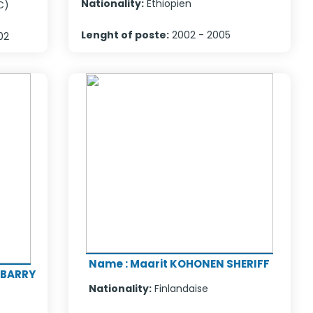
Nationality
:
Ethiopien
C)
Lenght of poste
:
2002 - 2005
02
Name
:
Maarit KOHONEN SHERIFF
 BARRY
Nationality
:
Finlandaise